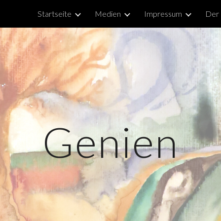
Startseite
Medien
Impressum
Der
ip to main content
Skip to navigat
Genien