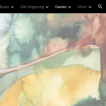
 Baum
Die Umgebung
Genien
More
ion