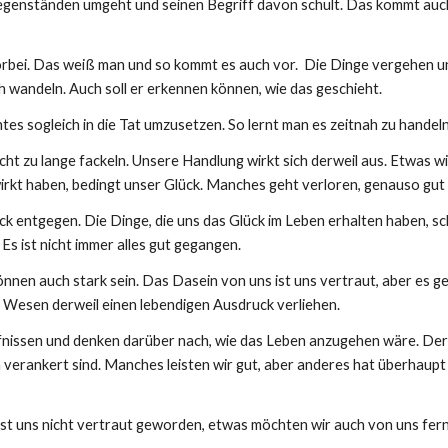
Gegenständen umgeht und seinen Begriff davon schult. Das kommt auch
 vorbei. Das weiß man und so kommt es auch vor. Die Dinge vergehen 
ich wandeln. Auch soll er erkennen können, wie das geschieht.
tes sogleich in die Tat umzusetzen. So lernt man es zeitnah zu handel
ht zu lange fackeln. Unsere Handlung wirkt sich derweil aus. Etwas w
wirkt haben, bedingt unser Glück. Manches geht verloren, genauso gut
 entgegen. Die Dinge, die uns das Glück im Leben erhalten haben, sc
Es ist nicht immer alles gut gegangen.
önnen auch stark sein. Das Dasein von uns ist uns vertraut, aber es 
Wesen derweil einen lebendigen Ausdruck verliehen.
fnissen und denken darüber nach, wie das Leben anzugehen wäre. Der
en verankert sind. Manches leisten wir gut, aber anderes hat überhaup
 ist uns nicht vertraut geworden, etwas möchten wir auch von uns fer